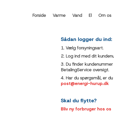
Forside
Varme
Vand
El
Om os
Sådan logger du ind:
1. Vælg forsyningsart.
2. Log ind med dit kunden
3. Du finder kundenummer o
BetalingService oversigt.
4. Har du spørgsmål, er du 
post@energi-hurup.dk
Skal du flytte?
Bliv ny forbruger hos os